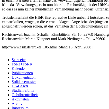
In einem Parallelverfahren hatte das Verwaltungsgericht Hamburg be
hätte das Verwaltungsgericht nun über die Rechtmäßigkeit der HfbK-
so dass es nun keiner mündlichen Verhandlung mehr bedarf. Offensich
Trotzdem scheint die HfbK ihre repressive Linie unbeirrt fortsetzen
exmatrikuliert, wogegen diese erneut klagen. Angesichts der jüng
abgeschafft werden sollen, ist das Verhalten der Hochschulleitung e
Rechtsanwalt Joachim Schaller, Eimsbütteler Str. 16, 22769 Hamburg
Rechtsanwälte Martin Klingner und Mark Nerlinger – Tel.: 4396001
http://www.fsrk.de/artikel_105.html [Stand 15. April 2008]
Startseite
FSRe+FSRK
Kalender
Publikationen
Dokumentation
Solidarsemester
HS-Gesetz
Studienreform
Gebührenfreiheit
Aktivitäten
Archiv
Impressum