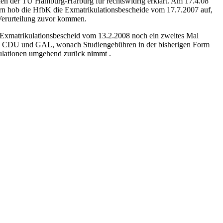
nden der TU Hamburg-Harburg für rechtswidrig erklärt. Am 17.4.08
ern hob die HfbK die Exmatrikulationsbescheide vom 17.7.2007 auf,
 Verurteilung zuvor kommen.
em Exmatrikulationsbescheid vom 13.2.2008 noch ein zweites Mal
hen CDU und GAL, wonach Studiengebühren in der bisherigen Form
ikulationen umgehend zurück nimmt .