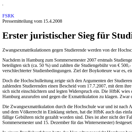
.
FSRK
Pressemitteilung vom 15.4.2008
Erster juristischer Sieg für St
Zwangsexmatrikulationen gegen Studierende werden von der Hochsc
Nachdem in Hamburg zum Sommersemester 2007 erstmals Studiengebü
beteiligten sich (ca. 50 %) und zahlten die Studiengebühr von € 500,-
verschlechterter Studienbedingungen. Ziel der Boykotteure war es, ei
Doch die Hochschulleitung zeigte sich den Argumenten der Studierend
zahlenden Studierenden einen Bescheid vom 17.7.2007, mit dem ihre
sich nicht einschüchtern und legten Widerspruch ein. Die HfbK wies 
Hamburg anzurufen und gegen die Exmatrikulation zu klagen. Zwar dü
Die Zwangsexmatrikulation durch die Hochschule war und ist nach A
und dem Völkerrecht in Einklang stehen, hat die HfbK auch das einf
fällige Gebühren nicht gezahlt worden sind. Dies ist aber nicht der Fa
Sommersemester und 15. Dezember für das Wintersemester) festgesetz