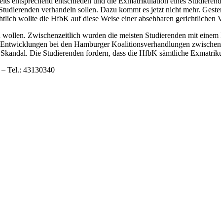
reits entsprechend entschieden und die Exmatrikulation eines Studiere
Studierenden verhandeln sollen. Dazu kommt es jetzt nicht mehr. Gest
tlich wollte die HfbK auf diese Weise einer absehbaren gerichtlichen
 zu wollen. Zwischenzeitlich wurden die meisten Studierenden mit ein
sten Entwicklungen bei den Hamburger Koalitionsverhandlungen zwisc
in Skandal. Die Studierenden fordern, dass die HfbK sämtliche Exmatr
 – Tel.: 43130340