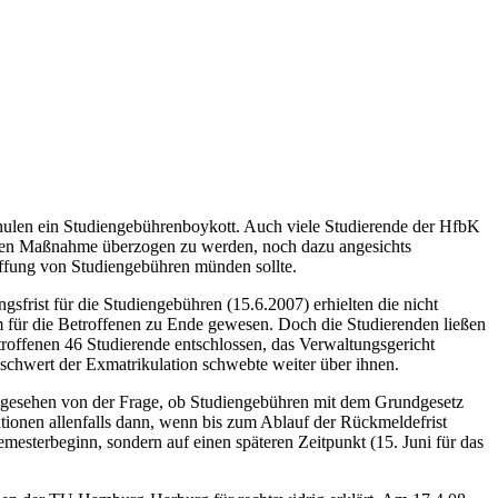
len ein Studiengebührenboykott. Auch viele Studierende der HfbK
sozialen Maßnahme überzogen zu werden, noch dazu angesichts
haffung von Studiengebühren münden sollte.
frist für die Studiengebühren (15.6.2007) erhielten die nicht
 für die Betroffenen zu Ende gewesen. Doch die Studierenden ließen
roffenen 46 Studierende entschlossen, das Verwaltungsgericht
schwert der Exmatrikulation schwebte weiter über ihnen.
bgesehen von der Frage, ob Studiengebühren mit dem Grundgesetz
tionen allenfalls dann, wenn bis zum Ablauf der Rückmeldefrist
Semesterbeginn, sondern auf einen späteren Zeitpunkt (15. Juni für das