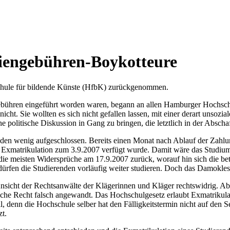
udiengebühren-Boykotteure
hule für bildende Künste (HfbK) zurückgenommen.
hren eingeführt worden waren, begann an allen Hamburger Hochschu
 nicht. Sie wollten es sich nicht gefallen lassen, mit einer derart un
ne politische Diskussion in Gang zu bringen, die letztlich in der Absc
en wenig aufgeschlossen. Bereits einen Monat nach Ablauf der Zahlungs
 Exmatrikulation zum 3.9.2007 verfügt wurde. Damit wäre das Studium
die meisten Widersprüche am 17.9.2007 zurück, worauf hin sich die bet
rfen die Studierenden vorläufig weiter studieren. Doch das Damokles
nsicht der Rechtsanwälte der Klägerinnen und Kläger rechtswidrig. A
ache Recht falsch angewandt. Das Hochschulgesetz erlaubt Exmatrikula
ll, denn die Hochschule selber hat den Fälligkeitstermin nicht auf den 
t.