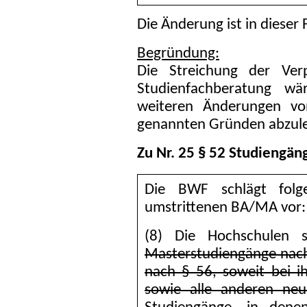
Die Änderung ist in dieser
Begründung:
Die Streichung der Ver
Studienfachberatung wä
weiteren Änderungen v
genannten Gründen abzul
Zu Nr. 25 § 52 Studiengäng
Die BWF schlägt folg
umstrittenen BA/MA vor:
(8) Die Hochschulen s
Masterstudiengänge nach
nach § 56, soweit bei ih
sowie alle anderen neu