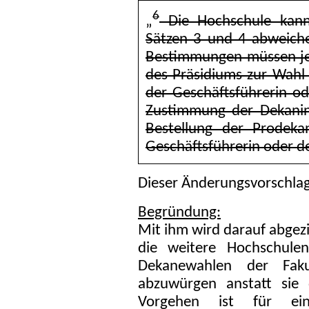
6
„
Die Hochschule kan
Sätzen 3 und 4 abweich
Bestimmungen müssen je
des Präsidiums zur Wahl
der Geschäftsführerin od
Zustimmung der Dekanin
Bestellung der Prodek
Geschäftsführerin oder d
Dieser Änderungsvorschlag
Begründung:
Mit ihm wird darauf abgezi
die weitere Hochschulen
Dekanewahlen der Fakul
abzuwürgen anstatt sie 
Vorgehen ist für ein