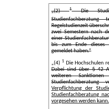
1
„(2)
Die Studi
Studienfachberatung 
Regelstudienzeit übersch
zwei Semestern nach de
einer Studienfachberatun
bis zum Ende dieses Z
gemeldet haben.“
1
„(4)
Die Hochschulen r
Dabei sind über § 42 
weiteren Sanktionen
Studienfachberatung vo
Verpflichtung der Stud
Studienfachberatung na
vorgesehen werden kann.