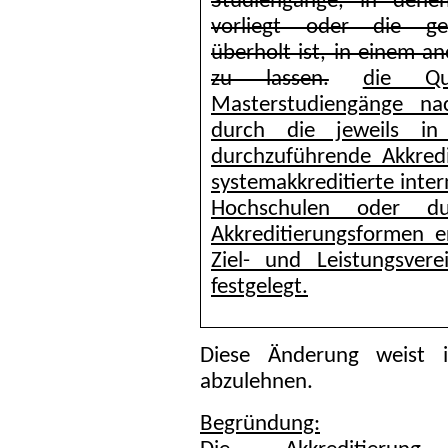
Studiengänge, in dene
vorliegt oder die ge
überholt ist, in einem a
zu lassen.
die Qu
Masterstudiengänge na
durch die jeweils in
durchzuführende Akkred
systemakkreditierte inte
Hochschulen oder du
Akkreditierungsformen 
Ziel- und Leistungsve
festgelegt.
Diese Änderung weist i
abzulehnen.
Begründung: