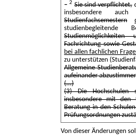
2
–
Sie sind verpflichtet,
d
insbesondere au
Studienfachsemestern
studienbegleitende
Studienmöglichkeiten
Fachrichtung sowie Ges
bei allen fachlichen Frag
zu unterstützen (Studien
Allgemeine Studienberat
aufeinander abzustimmen
(...)
(3) Die Hochschulen s
insbesondere mit den 
Beratung in den Schulen 
Prüfungsordnungen zustä
Von dieser Änderungen so