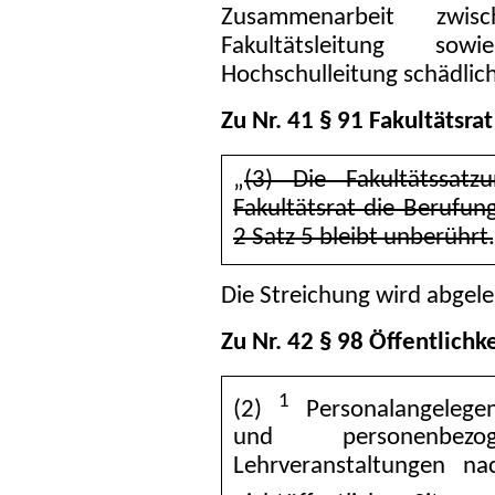
Zusammenarbeit zwisc
Fakultätsleitung s
Hochschulleitung schädlich
Zu Nr. 41 § 91 Fakultätsrat
„
(3) Die Fakultätssat
Fakultätsrat die Berufun
2 Satz 5 bleibt unberührt.
Die Streichung wird abgele
Zu Nr. 42 § 98 Öffentlichke
1
(2)
Personalangelegen
und personenbez
Lehrveranstaltungen 