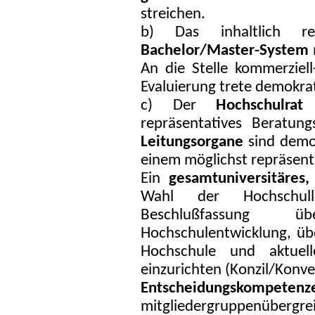
streichen.
b) Das inhaltlich res
Bachelor/Master-System
An die Stelle kommerziell
Evaluierung trete demokra
c) Der
Hochschulrat
s
repräsentatives Beratun
Leitungsorgane
sind demok
einem möglichst repräse
Ein
gesamtuniversitäres,
Wahl der Hochschull
Beschlußfassung ü
Hochschulentwicklung, über
Hochschule und aktuell
einzurichten (Konzil/Konve
Entscheidungskompetenz
mitgliedergruppenübergr