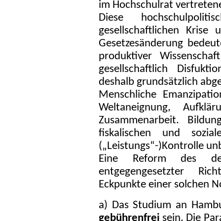
im Hochschulrat vertreten
Diese hochschulpolit
gesellschaftlichen Krise 
Gesetzesänderung bedeute
produktiver Wissensch
gesellschaftlich Disfukt
deshalb grundsätzlich abge
Menschliche Emanzipatio
Weltaneignung, Aufklär
Zusammenarbeit. Bildu
fiskalischen und sozi
(„Leistungs“-)Kontrolle un
Eine Reform des derz
entgegengesetzter Rich
Eckpunkte einer solchen N
a) Das Studium an Hambu
gebührenfrei
sein. Die Par