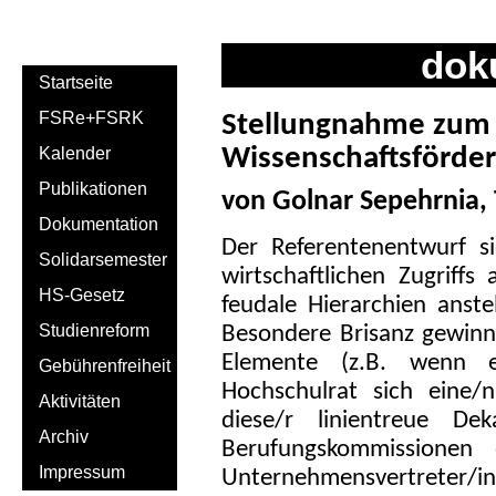
dok
Startseite
FSRe+FSRK
Stellungnahme zum
Wissenschaftsförde
Kalender
Publikationen
von Golnar Sepehrnia, 
Dokumentation
Der Referentenentwurf si
Solidarsemester
wirtschaftlichen Zugriff
HS-Gesetz
feudale Hierarchien anst
Studienreform
Besondere Brisanz gewinn
Elemente (z.B. wenn e
Gebührenfreiheit
Hochschulrat sich eine/
Aktivitäten
diese/r linientreue D
Archiv
Berufungskommissionen
Impressum
Unternehmensvertreter/in