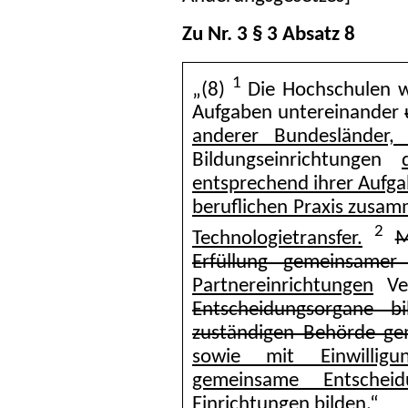
Zu Nr. 3 § 3 Absatz 8
1
„(8)
Die Hochschulen w
Aufgaben untereinander
anderer Bundesländer, 
Bildungseinrichtungen
entsprechend ihrer Aufga
beruflichen Praxis zusa
2
Technologietransfer.
M
Erfüllung gemeinsamer
Partnereinrichtungen
Ver
Entscheidungsorgane b
zuständigen Behörde ge
sowie mit Einwillig
gemeinsame Entschei
Einrichtungen bilden.
“