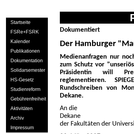
Startseite
Dokumentiert
FSRe+FSRK
Kalender
Der Hamburger "Mau
Publikationen
Medienanfragen nur noch
Dokumentation
zum Schutz vor "unseriö
Solidarsemester
Präsidentin will Pre
reglementieren. SPIE
HS-Gesetz
Rundschreiben von Mon
Studienreform
Dekane.
Gebührenfreiheit
An die
Aktivitäten
Dekane
Archiv
der Fakultäten der Univer
Impressum