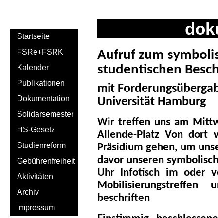
dok
Startseite
FSRe+FSRK
Aufruf zum symbol
studentischen Besch
Kalender
Publikationen
mit Forderungsübergab
Dokumentation
Universität Hamburg
Solidarsemester
Wir treffen uns am Mitt
HS-Gesetz
Allende-Platz Von dort
Studienreform
Präsidium gehen, um uns
davor unseren symbolisch
Gebührenfreiheit
Uhr Infotisch im oder 
Aktivitäten
Mobilisierungstreffen
Archiv
beschriften
Impressum