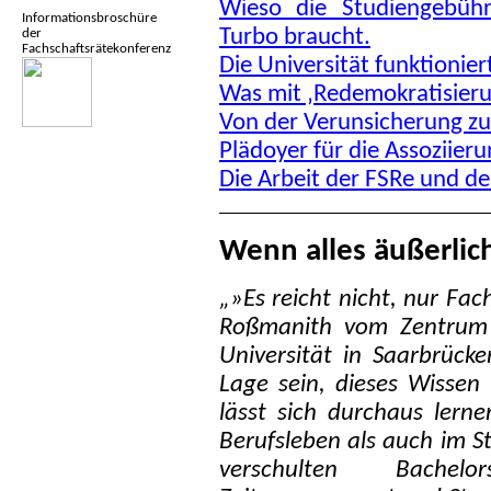
Wieso die Studiengebühr
Informationsbroschüre
Turbo braucht.
der
Fachschaftsrätekonferenz
Die Universität funktionie
Was mit ‚Redemokratisierun
Von der Verunsicherung z
Plädoyer für die Assoziier
Die Arbeit der FSRe und d
Wenn alles äußerlich
„»Es reicht nicht, nur Fac
Roßmanith vom Zentrum 
Universität in Saarbrück
Lage sein, dieses Wissen
lässt sich durchaus lerne
Berufsleben als auch im S
verschulten Bachel