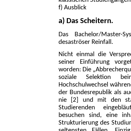
klassischen Studiengänge
f) Ausblick
a) Das Scheitern.
Das Bachelor/Master-Sy
desaströser Reinfall.
Nicht einmal die Verspre
seiner Einführung vorge
worden: Die „Abbrecherquo
soziale Selektion be
Hochschulwechsel während
der Bundesrepublik als au
nie [2] und mit den s
Studierenden eingeblä
besuchen sind, eine inh
Strukturierung des Studium
seltensten Fällen. Einz