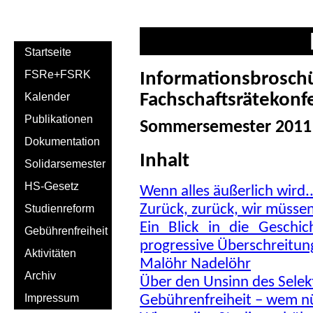
Startseite
FSRe+FSRK
Informationsbrosch
Fachschaftsrätekonf
Kalender
Publikationen
Sommersemester 2011
Dokumentation
Inhalt
Solidarsemester
HS-Gesetz
Wenn alles äußerlich wird..
Zurück, zurück, wir müsse
Studienreform
Ein Blick in die Geschi
Gebührenfreiheit
progressive Überschreitun
Aktivitäten
Malöhr Nadelöhr
Archiv
Über den Unsinn des Selek
Impressum
Gebührenfreiheit – wem nü