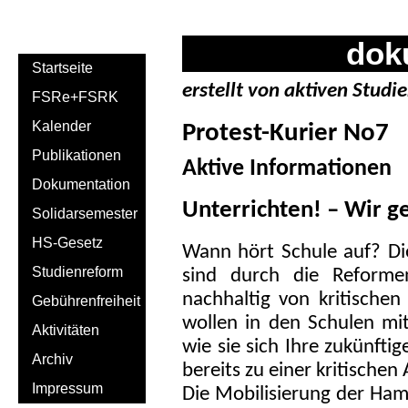
dok
Startseite
erstellt von aktiven Studi
FSRe+FSRK
Kalender
Protest-Kurier No7
Publikationen
Aktive Informationen
Dokumentation
Unterrichten! – Wir g
Solidarsemester
HS-Gesetz
Wann hört Schule auf? Die
Studienreform
sind durch die Reforme
nachhaltig von kritischen
Gebührenfreiheit
wollen in den Schulen mit
Aktivitäten
wie sie sich Ihre zukünfti
Archiv
bereits zu einer kritische
Impressum
Die Mobilisierung der Hamb