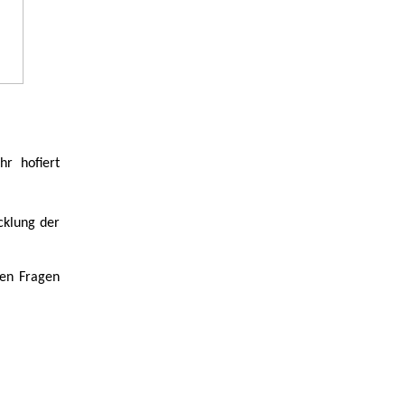
r hofiert
icklung der
sen Fragen