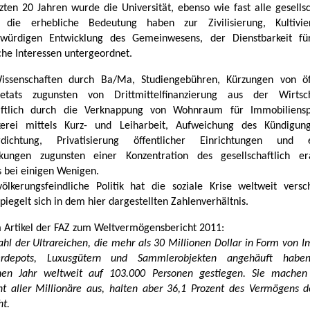
tzten 20 Jahren wurde die Universität, ebenso wie fast alle gesellsc
, die erhebliche Bedeutung haben zur Zivilisierung, Kultivi
würdigen Entwicklung des Gemeinwesens, der Dienstbarkeit fü
he Interessen untergeordnet.
issenschaften durch Ba/Ma, Studiengebühren, Kürzungen von öff
letats zugunsten von Drittmittelfinanzierung aus der Wirtsc
haftlich durch die Verknappung von Wohnraum für Immobilienspe
kerei mittels Kurz- und Leiharbeit, Aufweichung des Kündigungs
erdichtung, Privatisierung öffentlicher Einrichtungen und e
nkungen zugunsten einer Konzentration des gesellschaftlich era
 bei einigen Wenigen.
ölkerungsfeindliche Politik hat die soziale Krise weltweit versc
piegelt sich in dem hier dargestellten Zahlenverhältnis.
 Artikel der FAZ zum Weltvermögensbericht 2011:
ahl der Ultrareichen, die mehr als 30 Millionen Dollar in Form von I
erdepots, Luxusgütern und Sammlerobjekten angehäuft habe
nen Jahr weltweit auf 103.000 Personen gestiegen. Sie machen
nt aller Millionäre aus, halten aber 36,1 Prozent des Vermögens d
ht.