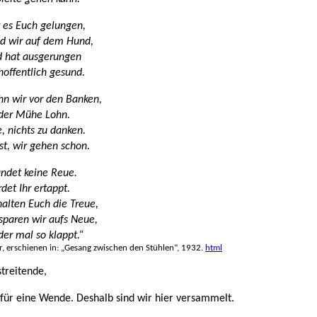
t es Euch gelungen,
nd wir auf dem Hund,
d hat ausgerungen
 hoffentlich gesund.
hn wir vor den Banken,
 der Mühe Lohn.
te, nichts zu danken.
st, wir gehen schon.
ndet keine Reue.
det Ihr ertappt.
halten Euch die Treue,
sparen wir aufs Neue,
der mal so klappt.“
r, erschienen in: „Gesang zwischen den Stühlen“, 1932.
html
treitende,
t für eine Wende. Deshalb sind wir hier versammelt.