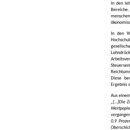
In den le
Bereiche
menschen
ökonomisc
In den W
Hochschu
gesellsc
Lohndrüc
Arbeitsv
Steuerse
Reichtums
Diese bev
Ergebnis s
Aus einem
„[…]Die Z
Wertpapi
vergange
0,9 Proze
Oberschic