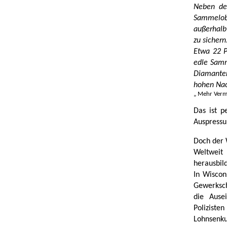
Neben der
Sammelobj
außerhalb 
zu sichern
Etwa 22 Pr
edle Samm
Diamanten
hohen Nac
„ Mehr Vermö
Das ist 
Auspressu
Doch der 
Weltweit 
herausbil
In Wiscon
Gewerksch
die Ause
Polizist
Lohnsenk