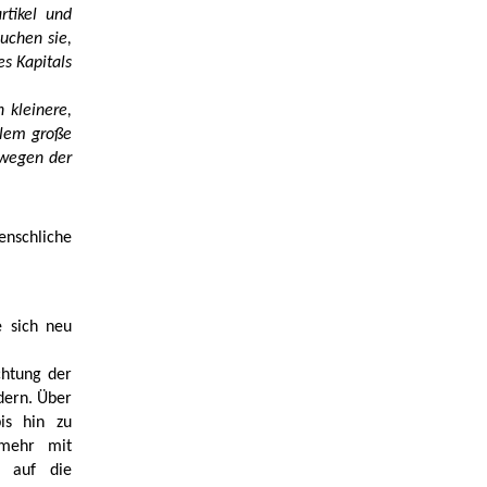
rtikel und
uchen sie,
es Kapitals
n kleinere,
llem große
 wegen der
nschliche
e sich neu
chtung der
dern. Über
is hin zu
 mehr mit
v auf die