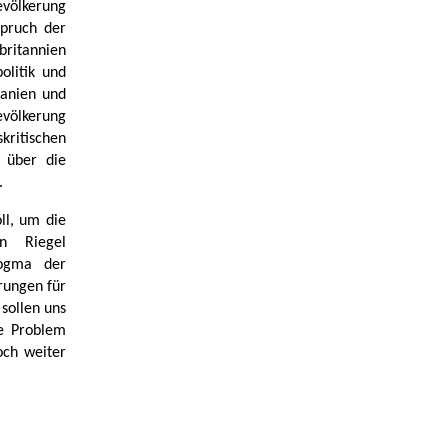
evölkerung
spruch der
britannien
olitik und
Spanien und
völkerung
ritischen
 über die
.
ll, um die
in Riegel
Dogma der
rungen für
sollen uns
he Problem
och weiter