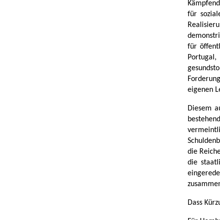
Kämpfende
für sozia
Realisier
demonstri
für öffent
Portugal
gesundst
Forderun
eigenen L
Diesem au
bestehen
vermeint
Schuldenb
die Reich
die staat
eingerede
zusammen
Dass Kürzu