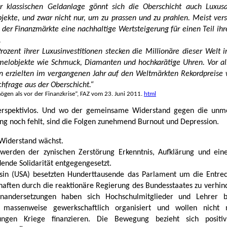
 klassischen Geldanlage gönnt sich die Oberschicht auch Luxusa
ekte, und zwar nicht nur, um zu prassen und zu prahlen. Meist vers
der Finanzmärkte eine nachhaltige Wertsteigerung für einen Teil ihr
.
ozent ihrer Luxusinvestitionen stecken die Millionäre dieser Welt i
elobjekte wie Schmuck, Diamanten und hochkarätige Uhren. Vor a
 erzielten im vergangenen Jahr auf den Weltmärkten Rekordpreise
hfrage aus der Oberschicht.“
gen als vor der Finanzkrise“, FAZ vom 23. Juni 2011.
html
perspektivlos. Und wo der gemeinsame Widerstand gegen die unme
ng noch fehlt, sind die Folgen zunehmend Burnout und Depression.
Widerstand wächst.
werden der zynischen Zerstörung Erkenntnis, Aufklärung und ein
dende Solidarität entgegengesetzt.
sin (USA) besetzten Hunderttausende das Parlament um die Entre
aften durch die reaktionäre Regierung des Bundesstaates zu verhin
inandersetzungen haben sich Hochschulmitglieder und Lehrer b
en massenweise gewerkschaftlich organisiert und wollen nicht
ungen Kriege finanzieren. Die Bewegung bezieht sich positi