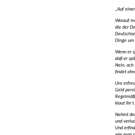
„Auf einer
Worauf ma
die der De
Deutschse
Dinge um i
Wenn er s
daß er sp
Nein, ach 
findet ohn
Uns erfreu
Geld persö
Regelmäßi
klaut Ihr’
Nehmt den
und verlu
Und erfind
wie man p