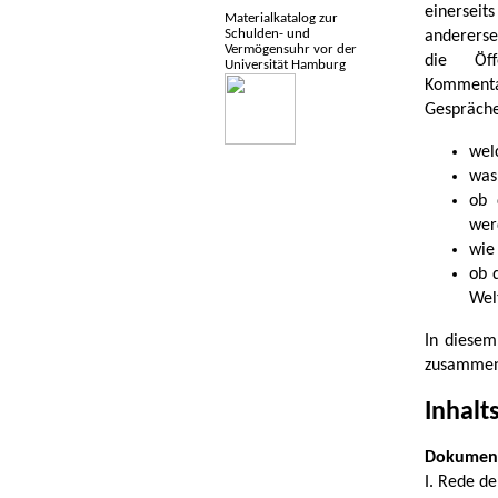
einerseits
Materialkatalog zur
Schulden- und
anderersei
Vermögensuhr vor der
die Öffe
Universität Hamburg
Kommen
Gespräche
welc
was
ob 
wer
wie
ob 
Wel
In diesem
zusammeng
Inhalt
Dokument
I. Rede d