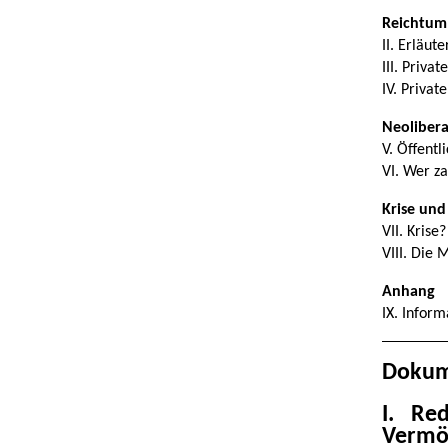
Reichtum
II. Erläu
III. Priva
IV. Privat
Neolibera
V. Öffentl
VI. Wer za
Krise und
VII. Krise
VIII. Die 
Anhang
IX. Inform
Dokum
I. Re
Vermög