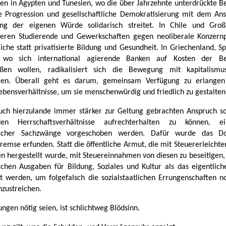
n in Ägypten und Tunesien, wo die über Jahrzehnte unterdrückte B
le Progression und gesellschaftliche Demokratisierung mit dem An
ung der eigenen Würde solidarisch streitet. In Chile und Groß
eren Studierende und Gewerkschaften gegen neoliberale Konzernp
liche statt privatisierte Bildung und Gesundheit. In Griechenland, 
, wo sich international agierende Banken auf Kosten der Be
oßen wollen, radikalisiert sich die Bewegung mit kapitalismusk
gen. Überall geht es darum, gemeinsam Verfügung zu erlangen
ebensverhältnisse, um sie menschenwürdig und friedlich zu gestalten
ch hierzulande immer stärker zur Geltung gebrachten Anspruch so
den Herrschaftsverhältnisse aufrechterhalten zu können, e
licher Sachzwänge vorgeschoben werden. Dafür wurde das 
remse erfunden. Statt die öffentliche Armut, die mit Steuererleichte
en hergestellt wurde, mit Steuereinnahmen von diesen zu beseitigen, 
lichen Ausgaben für Bildung, Soziales und Kultur als das eigentlic
t werden, um folgefalsch die sozialstaatlichen Errungenschaften n
zustreichen.
ngen nötig seien, ist schlichtweg Blödsinn.