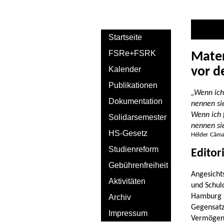
Startseite
FSRe+FSRK
Mater
Kalender
vor d
Publikationen
„Wenn ich
Dokumentation
nennen si
Wenn ich 
Solidarsemester
nennen si
HS-Gesetz
Hélder Câmar
Studienreform
Editor
Gebührenfreiheit
Angesich
Aktivitäten
und Schul
Hamburg 
Archiv
Gegens
Impressum
Vermög