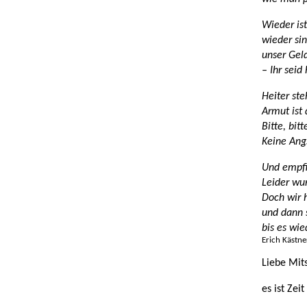
Wieder is
wieder si
unser Gel
– Ihr seid
Heiter ste
Armut ist
Bitte, bit
Keine Ang
Und empfi
Leider wur
Doch wir 
und dann 
bis es wie
Erich Kästne
Liebe Mits
es ist Zei