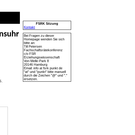
FSRK Sitzung
Kontakt
ensuhr
Bei Fragen zu dieser
Homepage wenden Sie sich
bitte an:
Till Petersen
Fachschaftsrätekonferenz
c/o FSR
Erziehungswissenschaft
Von-Melle-Park 8
20146 Hamburg
Email: info at fsrk punkt de
"at" und "punkt" bitte manuell
durch die Zeichen "@" und "."
ersetzen.
5.