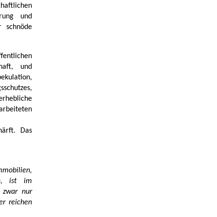
haftlichen
erung und
r schnöde
entlichen
haft, und
kulation,
schutzes,
rhebliche
rbeiteten
härft. Das
mmobilien,
n, ist im
 zwar nur
er reichen