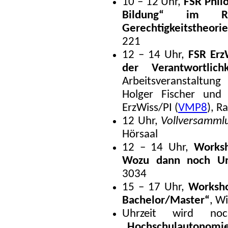
10 – 12 Uhr,
FSR Phil
Bildung“ im 
Gerechtigkeitstheorie
221
12 – 14 Uhr,
FSR Erz
der Verantwortlichk
Arbeitsveranstaltung
Holger Fischer und 
ErzWiss/PI (
VMP8
), R
12 Uhr,
Vollversamm
Hörsaal
12 – 14 Uhr,
Worksh
Wozu dann noch Un
3034
15 – 17 Uhr,
Worksho
Bachelor/Master“
, W
Uhrzeit wird no
„Hochschulautonomie