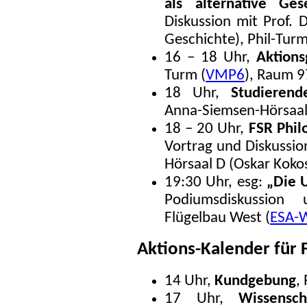
als alternative Gese
Diskussion mit Prof. 
Geschichte), Phil-Turm
16 – 18 Uhr,
Aktion
Turm (
VMP6
), Raum 
18 Uhr,
Studierend
Anna-Siemsen-Hörsaa
18 – 20 Uhr,
FSR Phil
Vortrag und Diskussion
Hörsaal D (Oskar Koko
19:30 Uhr, esg:
„Die U
Podiumsdiskussion
Flügelbau West (
ESA-
Aktions-Kalender für 
14 Uhr,
Kundgebung
,
17 Uhr,
Wissensch