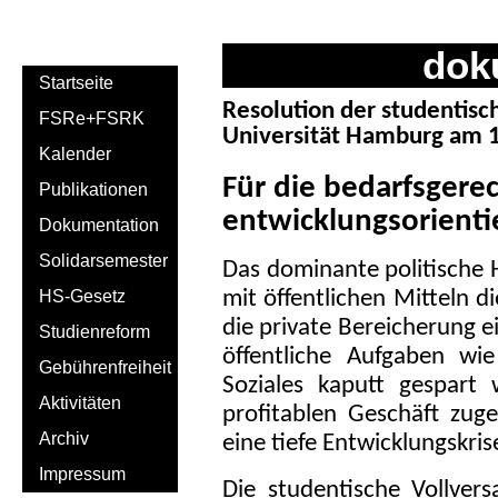
dok
Startseite
Resolution der studentis
FSRe+FSRK
Universität Hamburg am 
Kalender
Für die bedarfsgere
Publikationen
entwicklungsorienti
Dokumentation
Solidarsemester
Das dominante politische 
HS-Gesetz
mit öffentlichen Mitteln d
die private Bereicherung e
Studienreform
öffentliche Aufgaben wi
Gebührenfreiheit
Soziales kaputt gespart
Aktivitäten
profitablen Geschäft zuge
Archiv
eine tiefe Entwicklungskris
Impressum
Die studentische Vollve