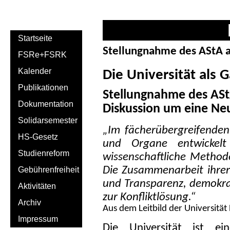
Startseite
Stellungnahme des AStA 
FSRe+FSRK
Kalender
Die Universität als 
Publikationen
Stellungnahme des ASt
Dokumentation
Diskussion um eine Ne
Solidarsemester
„Im fächerübergreifende
HS-Gesetz
und Organe entwickelt 
Studienreform
wissenschaftliche Methode
Die Zusammenarbeit ihrer
Gebührenfreiheit
und Transparenz, demokra
Aktivitäten
zur Konfliktlösung.“
Archiv
Aus dem Leitbild der Universitä
Impressum
Die Universität ist ein