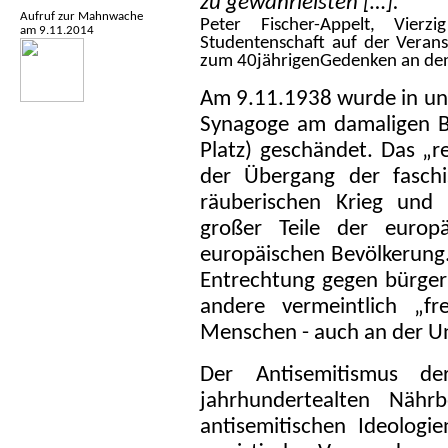
zu gewährleisten […].“
Aufruf zur Mahnwache
Peter Fischer-Appelt, Vier
am 9.11.2014
Studentenschaft auf der Veran
zum 40jährigenGedenken an den
Am 9.11.1938 wurde in unm
Synagoge am damaligen Bo
Platz) geschändet. Das „r
der Übergang der faschi
räuberischen Krieg und 
großer Teile der europ
europäischen Bevölkerung
Entrechtung gegen bürger
andere vermeintlich „fr
Menschen - auch an der Un
Der Antisemitismus d
jahrhundertealten Nähr
antisemitischen Ideolog