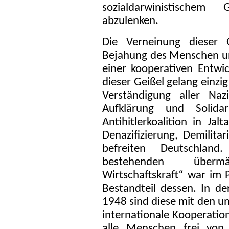
sozialdarwinistischem
abzulenken.
Die Verneinung dieser 
Bejahung des Menschen u
einer kooperativen Entwi
dieser Geißel gelang einzi
Verständigung aller Naz
Aufklärung und Solidar
Antihitlerkoalition in Ja
Denazifizierung, Demilita
befreiten Deutschlan
bestehenden überm
Wirtschaftskraft“ war i
Bestandteil dessen. In 
1948 sind diese mit den un
internationale Kooperatio
alle Menschen frei vo