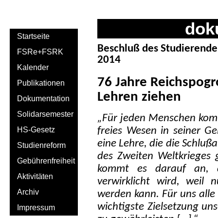
dok
Startseite
Beschluß des Studierend
FSRe+FSRK
2014
Kalender
76 Jahre Reichspogr
Publikationen
Lehren ziehen
Dokumentation
Solidarsemester
„Für jeden Menschen kommt
HS-Gesetz
freies Wesen in seiner G
eine Lehre, die die Schluß
Studienreform
des Zweiten Weltkrieges 
Gebührenfreiheit
kommt es darauf an, da
Aktivitäten
verwirklicht wird, weil
Archiv
werden kann. Für uns alle
wichtigste Zielsetzung un
Impressum