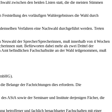
ichwahl zwischen den beiden Listen statt, die die meisten Stimmen
h Feststellung des vorläufigen Wahlergebnisses die Wahl durch
ch demselben Verfahren eine Nachwahl durchgeführt werden. Treten
en Neuwahl der Sprecher/Spre­cherinnen, muß innerhalb von 4 Wochen
erinnen statt. Befürworten dabei mehr als zwei Drittel der
 Amt befindlichen Fach­schaftsräte an der Wahl teilgenommen, muß
 HmbHG).
die Belange der Fachrichtungen dies erfordern. Die
 des AStA sowie der Seminare und Institute derjenigen Fächer, die
ng betroffener und fachlich benachbarter Fachschaften mit einer