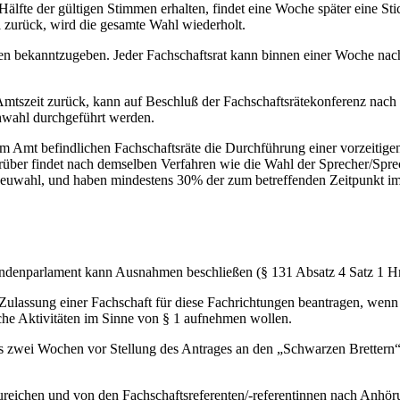
Hälfte der gültigen Stimmen erhalten, findet eine Woche später eine St
hl zurück, wird die gesamte Wahl wiederholt.
äten bekanntzu­geben. Jeder Fachschaftsrat kann binnen einer Woche nac
r Amtszeit zurück, kann auf Beschluß der Fachschaftsrätekonferenz na
chwahl durchgeführt werden.
im Amt befindlichen Fachschaftsräte die Durchführung einer vorzeitig
ber findet nach demselben Verfahren wie die Wahl der Sprecher/Sprech
euwahl, und haben mindestens 30% der zum betreffenden Zeitpunkt im
ierendenparlament kann Ausnahmen beschließen (§ 131 Absatz 4 Satz 1
Zulassung einer Fachschaft für diese Fachrichtungen beantragen, wenn 
liche Aktivitäten im Sinne von § 1 aufnehmen wollen.
ens zwei Wochen vor Stellung des Antrages an den „Schwarzen Brettern“
ureichen und von den Fachschaftsreferenten/-referentinnen nach Anhöru