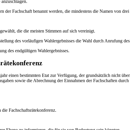
e anzuschlagen.
ern der Fach­schaft benannt werden, die mindestens die Namen von drei
 gewählt, die die meisten Stimmen auf sich vereinigt.
stellung des vorläufigen Wahlergebnisses die Wahl durch Anrufung des 
llung des endgül­tigen Wahlergebnisses.
srätekonferenz
tsjahr einen bestimmten Etat zur Verfügung, der grundsätzlich nicht ü
 Ausgaben sowie die Abrechnung der Einnahmen der Fachschaften durch 
 die Fachschaftsrätekonferenz.
rer Ebene zu informieren, die für sie von Bedeutung sein könnten