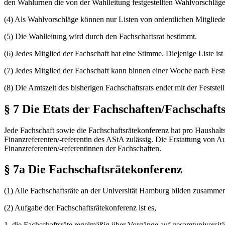
den Wahlurnen die von der Wahllei­tung festgestellten Wahlvorschläg
(4) Als Wahlvorschläge können nur Listen von ordentlichen Mitglied
(5) Die Wahlleitung wird durch den Fachschaftsrat bestimmt.
(6) Jedes Mitglied der Fachschaft hat eine Stimme. Diejenige Liste ist
(7) Jedes Mitglied der Fachschaft kann binnen einer Woche nach Fest
(8) Die Amtszeit des bisherigen Fachschaftsrats endet mit der Festste
§ 7 Die Etats der Fachschaften/Fachschaft
Jede Fachschaft sowie die Fachschaftsrätekonferenz hat pro Haushal
Finanzreferenten/-referentin des AStA zulässig. Die Erstattung von
Finanzreferenten/-referentinnen der Fachschaften.
§ 7a Die Fachschaftsrätekonferenz
(1) Alle Fachschaftsräte an der Universität Hamburg bilden zusammen
(2) Aufgabe der Fachschaftsrätekonferenz ist es,
1. die Fachschaftsräte regelmäßig über Vorgänge auf gesamtuniversitä