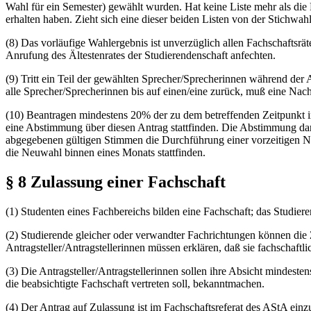
Wahl für ein Semester) gewählt wurden. Hat keine Liste mehr als die 
erhalten haben. Zieht sich eine dieser beiden Listen von der Stichwa
(8) Das vorläufige Wahlergebnis ist unverzüglich allen Fachschaftsr
Anrufung des Ältestenrates der Studierendenschaft anfechten.
(9) Tritt ein Teil der gewählten Sprecher/Sprecherinnen während de
alle Sprecher/Sprecherinnen bis auf einen/eine zurück, muß eine Na
(10) Beantragen mindestens 20% der zu dem betreffenden Zeitpunkt 
eine Abstimmung über diesen Antrag stattfinden. Die Abstimmung darü
abgegebenen gültigen Stimmen die Durchführung einer vorzeitigen N
die Neuwahl binnen eines Monats stattfinden.
§ 8 Zulassung einer Fachschaft
(1) Studenten eines Fachbereichs bilden eine Fachschaft; das Stud
(2) Studierende gleicher oder verwandter Fachrichtungen können die 
Antragsteller/Antragstellerinnen müssen erklären, daß sie fachschaft
(3) Die Antragsteller/Antragstellerinnen sollen ihre Absicht mindest
die beabsichtigte Fachschaft vertreten soll, bekanntmachen.
(4) Der Antrag auf Zulassung ist im Fachschaftsreferat des AStA einz