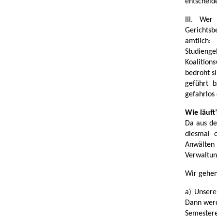
entscheid
III. Wer
Gerichts
amtlich:
Studienge
Koalition
bedroht si
geführt 
gefahrlos
Wie läuft
Da aus de
diesmal o
Anwälten 
Verwaltun
Wir gehen
a) Unsere
Dann werd
Semestere