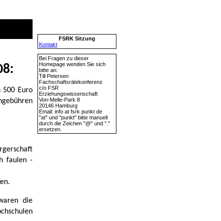
FSRK Sitzung
Kontakt
Bei Fragen zu dieser
Homepage wenden Sie sich
08:
bitte an:
Till Petersen
Fachschaftsrätekonferenz
c/o FSR
h 500 Euro
Erziehungswissenschaft
Von-Melle-Park 8
engebühren
20146 Hamburg
Email: info at fsrk punkt de
"at" und "punkt" bitte manuell
durch die Zeichen "@" und "."
ersetzen.
rgerschaft
h faulen -
en.
waren die
ochschulen