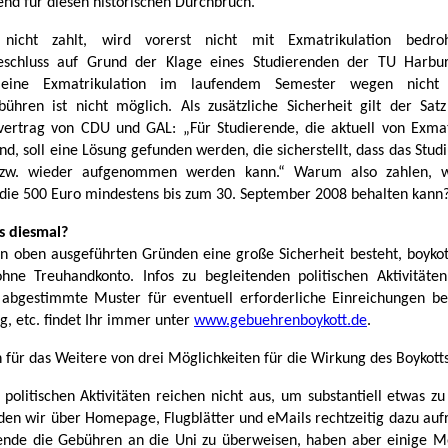
end für diesen historischen Durchbruch.
 nicht zahlt, wird vorerst nicht mit Exmatrikulation bedro
beschluss auf Grund der Klage eines Studierenden der TU Harbur
 eine Exmatrikulation im laufendem Semester wegen nicht 
bühren ist nicht möglich. Als zusätzliche Sicherheit gilt der Sa
svertrag von CDU und GAL: „Für Studierende, die aktuell von Exmat
nd, soll eine Lösung gefunden werden, die sicherstellt, dass das Stu
bzw. wieder aufgenommen werden kann.“ Warum also zahlen,
 die 500 Euro mindestens bis zum 30. September 2008 behalten kann
’s diesmal?
n oben ausgeführten Gründen eine große Sicherheit besteht, boykot
hne Treuhandkonto. Infos zu begleitenden politischen Aktivitäte
abgestimmte Muster für eventuell erforderliche Einreichungen be
g, etc. findet Ihr immer unter
www.gebuehrenboykott.de
.
 für das Weitere von drei Möglichkeiten für die Wirkung des Boykotts
 politischen Aktivitäten reichen nicht aus, um substantiell etwas z
en wir über Homepage, Flugblätter und eMails rechtzeitig dazu auf
nde die Gebühren an die Uni zu überweisen, haben aber einige M