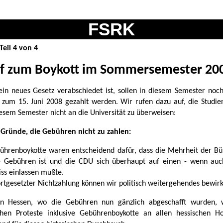
FSRK
Teil 4 von 4
f zum Boykott im Sommersemester 20
ein neues Gesetz verabschiedet ist, sollen in diesem Semester noc
zum 15. Juni 2008 gezahlt werden. Wir rufen dazu auf, die Studi
iesem Semester nicht an die Universität zu überweisen:
 Gründe, die Gebühren nicht zu zahlen:
bührenboykotte waren entscheidend dafür, dass die Mehrheit der Bü
 Gebühren ist und die CDU sich überhaupt auf einen - wenn auc
s einlassen mußte.
ortgesetzter Nichtzahlung können wir politisch weitergehendes bewirk
 in Hessen, wo die Gebühren nun gänzlich abgeschafft wurden, 
chen Proteste inklusive Gebührenboykotte an allen hessischen H