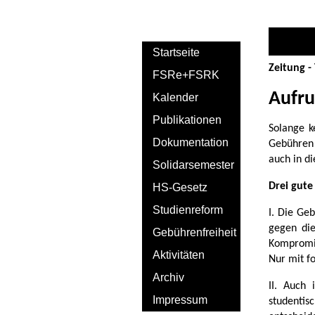
Startseite
Zeitung - 
FSRe+FSRK
Aufru
Kalender
Publikationen
Solange k
Dokumentation
Gebühren 
auch in d
Solidarsemester
Drei gute
HS-Gesetz
Studienreform
I. Die Ge
gegen die
Gebührenfreiheit
Kompromis
Aktivitäten
Nur mit f
Archiv
II. Auch
Impressum
studentis