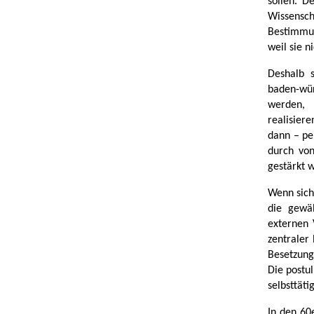
sollen. D
Wissensc
Bestimmun
weil sie n
Deshalb 
baden-wü
werden, 
realisiere
dann – pe
durch vo
gestärkt 
Wenn sich
die gewäh
externen 
zentraler
Besetzung
Die postul
selbsttät
In den 60