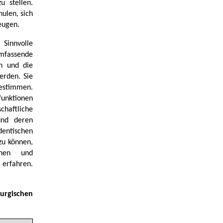
u stellen.
ulen, sich
eugen.
 Sinnvolle
mfassende
n und die
erden. Sie
bestimmen.
funktionen
haftliche
und deren
entischen
zu können,
ionen und
 erfahren.
rgischen