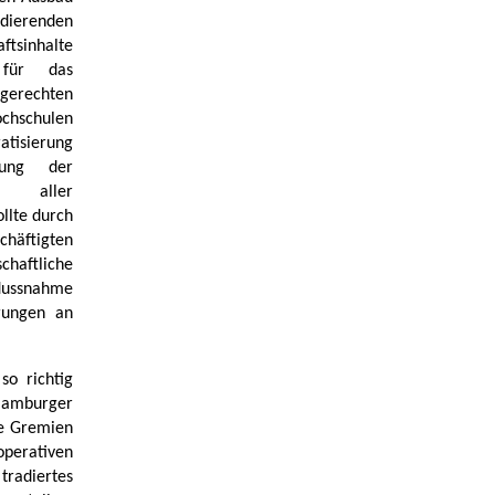
udierenden
tsinhalte
g für das
gerechten
chschulen
atisierung
tung der
ng aller
llte durch
chäftigten
chaftliche
flussnahme
erungen an
so richtig
 Hamburger
ie Gremien
operativen
radiertes