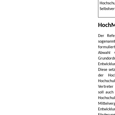
Hochsc
Selbstve
HochM
Der Refe
sogenann
formulier
Abwahl v
Grundord
Entwicklu
Diese setz
der Hoch
Hochschul
Vertreter
soll auch
Hochschul
Mittelve
Entwicklu