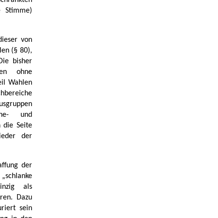
schränkten
e Stimme)
dieser von
en (§ 80),
Die bisher
lten ohne
eil Wahlen
chbereiche
tusgruppen
sche- und
 die Seite
ieder der
affung der
schlanke
nzig als
eren. Dazu
riert sein