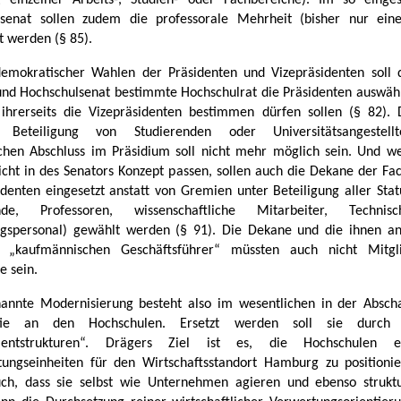
 einzelner Arbeits-, Studien- oder Fachbereiche). Im so einge
lsenat sollen zudem die professorale Mehrheit (bisher nur ein
t werden (§ 85).
demokratischer Wahlen der Präsidenten und Vizepräsidenten soll 
nd Hochschulsenat bestimmte Hochschulrat die Präsidenten auswähl
ihrerseits die Vizepräsidenten bestimmen dürfen sollen (§ 82). 
 Beteiligung von Studierenden oder Universitätsangestel
hen Abschluss im Präsidium soll nicht mehr möglich sein. Und w
icht in des Senators Konzept passen, sollen auch die Dekane der Fa
denten eingesetzt anstatt von Gremien unter Beteiligung aller Sta
ende, Professoren, wissenschaftliche Mitarbeiter, Techni
gspersonal) gewählt werden (§ 91). Die Dekane und die ihnen an
en „kaufmännischen Geschäftsführer“ müssten auch nicht Mitgl
e sein.
annte Modernisierung besteht also im wesentlichen in der Absch
tie an den Hochschulen. Ersetzt werden soll sie durch „
entstrukturen“. Drägers Ziel ist es, die Hochschulen ei
stungseinheiten für den Wirtschaftsstandort Hamburg zu positioni
ch, dass sie selbst wie Unternehmen agieren und ebenso struktu