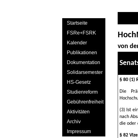
Startseite
FSRe+FSRK
Hoch
Kalender
von de
Publikationen
Senat
Dokumentation
Solidarsemester
§ 80 (1)
HS-Gesetz
Die Prä
Studienreform
Hochschul
Gebührenfreiheit
(3) Ist 
Aktivitäten
nach Absa
Archiv
die oder
Impressum
§ 82 Viz