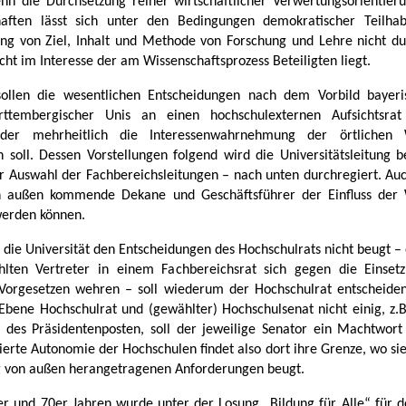
enn die Durchsetzung reiner wirtschaftlicher Verwertungsorientier
haften lässt sich unter den Bedingungen demokratischer Teilha
g von Ziel, Inhalt und Methode von Forschung und Lehre nicht du
icht im Interesse der am Wissenschaftsprozess Beteiligten liegt.
sollen die wesentlichen Entscheidungen nach dem Vorbild bayeri
rttembergischer Unis an einen hochschulexternen Aufsichtsrat 
der mehrheitlich die Interessenwahrnehmung der örtlichen W
n soll. Dessen Vorstellungen folgend wird die Universitätsleitung b
r Auswahl der Fachbereichsleitungen – nach unten durchregiert. Auch
n außen kommende Dekane und Geschäftsführer der Einfluss der W
werden können.
 die Universität den Entscheidungen des Hochschulrats nicht beugt – 
lten Vertreter in einem Fachbereichsrat sich gegen die Einset
Vorgesetzen wehren – soll wiederum der Hochschulrat entscheiden
 Ebene Hochschulrat und (gewählter) Hochschulsenat nicht einig, z.B
 des Präsidentenposten, soll der jeweilige Senator ein Machtwort
ierte Autonomie der Hochschulen findet also dort ihre Grenze, wo sie
ig von außen herangetragenen Anforderungen beugt.
er und 70er Jahren wurde unter der Losung „Bildung für Alle“ für 