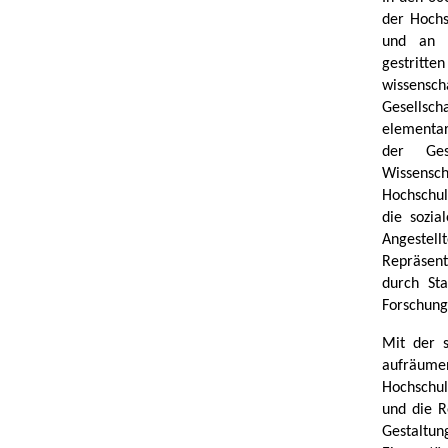
der Hochs
und an d
gestritt
wissensc
Gesellsc
elementar
der Ges
Wissens
Hochschul
die sozia
Angestell
Repräsent
durch Sta
Forschung
Mit der s
aufräumen
Hochschul
und die R
Gestaltu