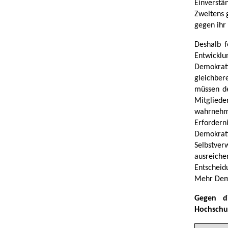
Einverstä
Zweitens 
gegen ihr
Deshalb f
Entwickl
Demokrat
gleichber
müssen de
Mitgliede
wahrnehm
Erforder
Demokrat
Selbstver
ausreich
Entscheid
Mehr Demo
Gegen d
Hochschul