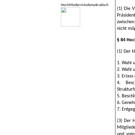
HochModernUndemokratisch
(1) Die 
Präsiden
zwischen
nicht mög
§ 84 Hoc
(1) Der 
1. Wahl 
2. Wahl 
3. Erlas
4. Besc
Strukturfr
5. Beschl
6. Geneh
7. Entge
(3) Der 
Mitglied
und vom 