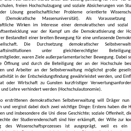
chulen, freien Hochschulzugang und soziale Absicherungen von St
er Lösung gesellschaftlicher Probleme orientierte Wissenschaf
en (Demokratische Massenuniversität). Als Voraussetzun
haftliche Wirken im Interesse einer demokratischen und sozial 
haftsentwicklung war der Kampf um die Demokratisierung der Ho
er Bestandteil einer breiten Bewegung für eine umfassende Demokr
ellschaft. Die Durchsetzung demokratischer Selbstverwal
chaftsinstitutionen unter gleichberechtigter Beteiligu
mitglieder, waren Ziele außerparlamentarischer Bewegung. Dabei so
le Öffnung und durch die Beteiligung der an der Hochschule bes
ten und Arbeiter an der Selbstverwaltung möglichst große gesells
ativität in der Entscheidungsfindung gewährleistet werden, und Ein
at oder Wirtschaft zu Gunsten kurzfristiger Verwertungsanford
 und Lehre verhindert werden (Hochschulautonomie).
o erstrittenen demokratischen Selbstverwaltung will Dräger nun 
 und vergisst dabei doch zwei wichtige Dinge: Erstens haben die
en und insbesondere die Uni diese Geschichte; soziale Offenheit, d
echte der Studierendenschaft sind hier erkämpft, der Wille zur ko
ng des Wissenschaftsprozesses ist ausgeprägt, weil es ein t