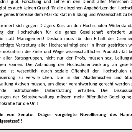
ndnis gibt, Forschung und Lehre in den Dienst aller Menschen z
gibt es auch keinen Grund für die einzelnen Angehörigen der Hochsch
 eigenes Interesse dem Marktdiktat in Bildung und Wissenschaft zu b
ormiert sich gegen Drägers Kurs an den Hochschulen Widerstand.
ung der Hochschulen für die ganze Gesellschaft erfordert u
ie statt Management! Deshalb muss für den Erhalt der Gremie
echtigte Vertretung aller Hochschulmitglieder in ihnen gestritten w
mokratisch die Ziele und Wege wissenschaftlicher Produktivität 
r aller Statusgruppen, nicht nur der Profs, müssen sog. Leitungs
en können. Die Anbindung der Hochschulentwicklung an gesellsc
nisse ist wesentlich durch soziale Offenheit der Hochschulen 
isierung zu verwirklichen. Die in der Akademischen und Stud
waltung Aktiven müssen, um dieser Verantwortung gerecht werden 
ende institutionelle Unterstützung erhalten. Die Diskuss
ungen der Selbstverwaltung müssen mehr öffentliche Beteiligung
kratie für die Uni!
ie von Senator Dräger vorgelegte Novellierung des Hambu
gesetzes!!!