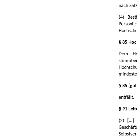
nach Sat
(4) Bes
Persönli
Hochschu
§ 85 Hoc
Dem Ho
stimmbe
Hochschu
mindeste
§ 85 [gü
entfällt.
§ 91 Lei
(2) [...
Geschä
Selbstve