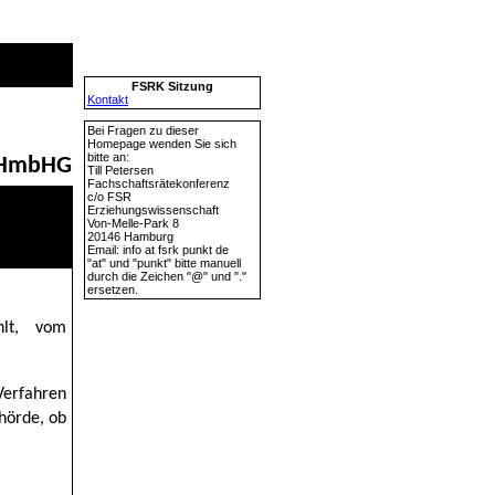
FSRK Sitzung
Kontakt
Bei Fragen zu dieser
Homepage wenden Sie sich
bitte an:
s HmbHG
Till Petersen
Fachschaftsrätekonferenz
c/o FSR
Erziehungswissenschaft
Von-Melle-Park 8
20146 Hamburg
Email: info at fsrk punkt de
"at" und "punkt" bitte manuell
durch die Zeichen "@" und "."
ersetzen.
hlt, vom
Verfahren
ehörde, ob