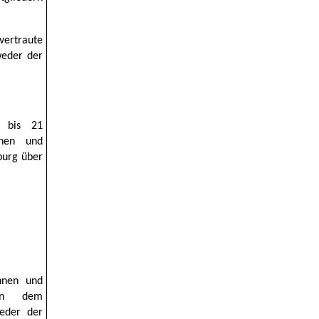
ertraute
weder der
 bis 21
nnen und
burg über
innen und
von dem
ieder der