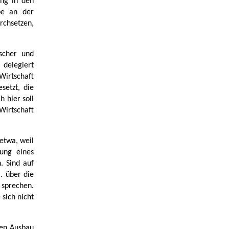
ung in den
be an der
rchsetzen,
scher und
delegiert
irtschaft
esetzt, die
 hier soll
irtschaft
etwa, weil
zung eines
. Sind auf
. über die
 sprechen.
 sich nicht
den Ausbau