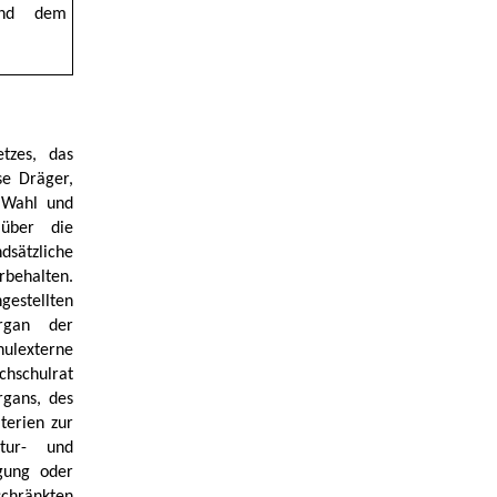
und dem
tzes, das
e Dräger,
. Wahl und
 über die
sätzliche
rbehalten.
ngestellten
organ der
hulexterne
chschulrat
rgans, des
terien zur
ktur- und
egung oder