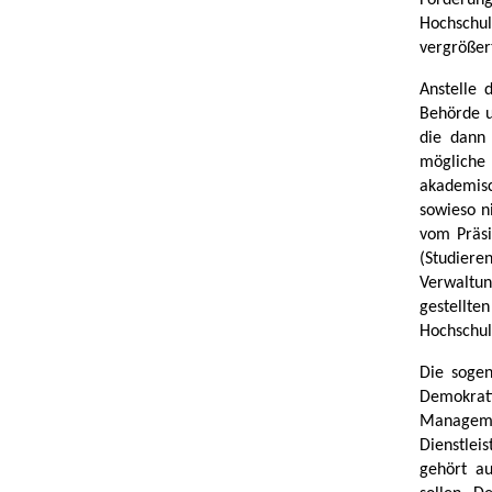
Förderung
Hochschu
vergrößer
Anstelle 
Behörde u
die dann 
mögliche
akademisc
sowieso n
vom Präsi
(Studier
Verwaltun
gestellt
Hochschul
Die sogen
Demokra
Managem
Dienstlei
gehört au