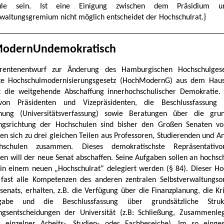
hule sein. Ist eine Einigung zwischen dem Präsidium 
rwaltungsgremium nicht möglich entscheidet der Hochschulrat.}
odernUndemokratisch
rentenentwurf zur Änderung des Hamburgischen Hochschulgese
te Hochschulmodernisierungsgesetz (HochModernG) aus dem Haus
t die weitgehende Abschaffung innerhochschulischer Demokratie
on Präsidenten und Vizepräsidenten, die Beschlussfassung
nung (Universitätsverfassung) sowie Beratungen über die grund
ngsrichtung der Hochschulen sind bisher den Großen Senaten vo
en sich zu drei gleichen Teilen aus Professoren, Studierenden und A
schulen zusammen. Dieses demokratischste Repräsentativ
en will der neue Senat abschaffen. Seine Aufgaben sollen an hochsc
 in einem neuen „Hochschulrat“ delegiert werden (§ 84). Dieser Ho
 fast alle Kompetenzen des anderen zentralen Selbstverwaltungso
senats, erhalten, z.B. die Verfügung über die Finanzplanung, die Kri
rgabe und die Beschlussfassung über grundsätzliche Stru
ngsentscheidungen der Universität (z.B: Schließung, Zusammenl