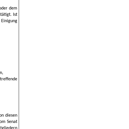
 oder dem
tigt. Ist
 Einigung
n,
reffende
on diesen
vom Senat
tgliedern